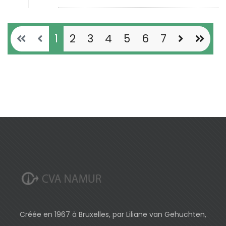
1
2
3
4
5
6
7
Créée en 1967 à Bruxelles, par Liliane van Gehuchten,