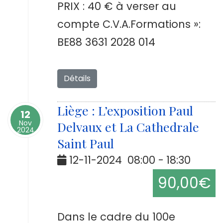
PRIX : 40 € à verser au
compte C.V.A.Formations »:
BE88 3631 2028 014
Détails
Liège : L’exposition Paul
12
Nov
Delvaux et La Cathedrale
2024
Saint Paul
12-11-2024
08:00
-
18:30
90,00€
Dans le cadre du 100e